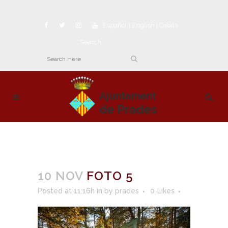
Español
|
English
|
Català
Search
10 NOV
FOTO 5
Posted at 11:16h
in
by
prades
0
Likes