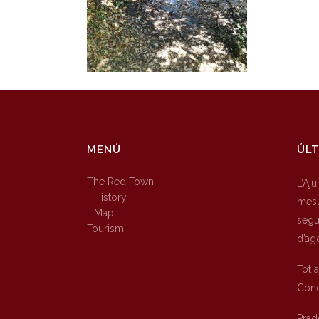
MENÚ
ÚLT
The Red Town
L’Aj
History
mesu
Map
segur
Tourism
d’ag
Tot 
Conc
Prad