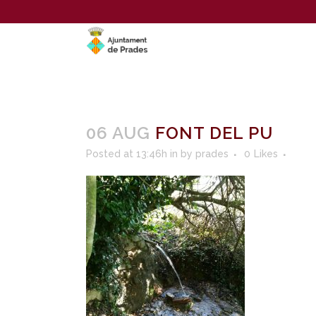
06 AUG
FONT DEL PU
Posted at 13:46h
in
by
prades
0
Likes