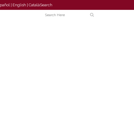
pañol
|
English
|
Català
Search