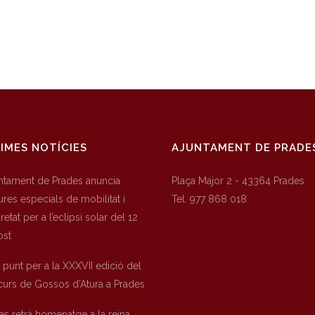
IMES NOTÍCIES
AJUNTAMENT DE PRADE
untament de Prades anuncia
Plaça Major 2 - 43364 Prades
res especials de mobilitat i
Tel. 977 868 018
etat per a l’eclipsi solar del 12
ost
a punt per a la XXXVII edició del
urs de Gossos d’Atura a Prades
es retrà homenatge a la reina