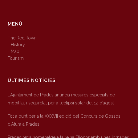
MENÚ
The Red Town
History
Map
Tourism
ÚLTIMES NOTÍCIES
L’Ajuntament de Prades anuncia mesures especials de
mobilitat i seguretat per a l’eclipsi solar del 12 d’agost
Tot a punt per a la XXXVII edició del Concurs de Gossos
d’Atura a Prades
Prades retrà homenatge a la reina Elionor amb unes jornades