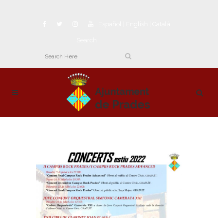
Español
|
English
|
Català
Search