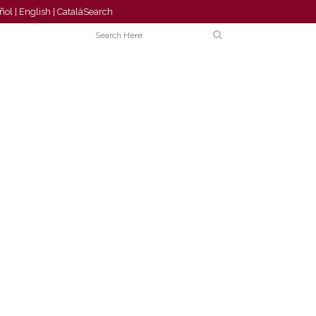
ñol
|
English
|
Català
Search