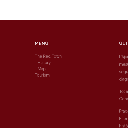
MENÚ
ÚLT
The Red Town
L’Aj
History
mesu
Map
segur
Tourism
d’ag
Tot 
Conc
Prad
Elio
hist