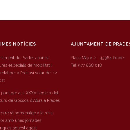
IMES NOTÍCIES
AJUNTAMENT DE PRADE
untament de Prades anuncia
Plaça Major 2 - 43364 Prades
res especials de mobilitat i
Tel. 977 868 018
etat per a l’eclipsi solar del 12
ost
a punt per a la XXXVII edició del
urs de Gossos d’Atura a Prades
es retrà homenatge a la reina
nor amb unes jornades
òriques aquest agost