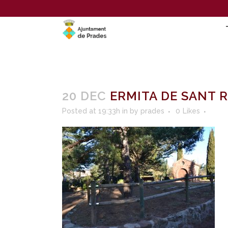
20 DEC
ERMITA DE SANT 
Posted at 19:33h
in
by
prades
0
Likes