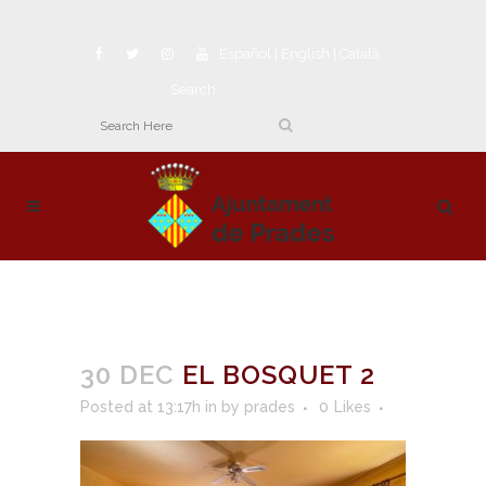
Español
|
English
|
Català
Search
30 DEC
EL BOSQUET 2
Posted at 13:17h
in
by
prades
0
Likes