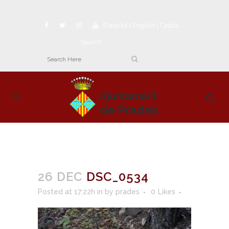
Español
|
English
|
Català
Search
26 DEC
DSC_0534
Posted at 17:22h
in
by
prades
0
Likes