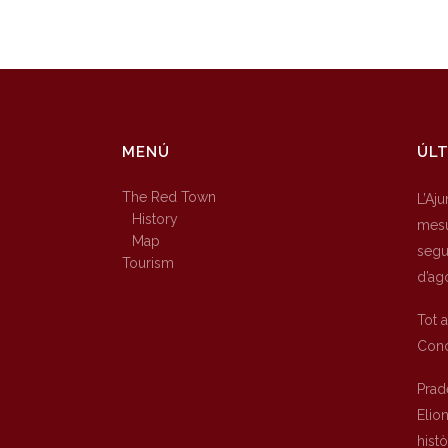
MENÚ
ÚLT
The Red Town
L’Aj
History
mesu
Map
segur
Tourism
d’ag
Tot 
Conc
Prad
Elio
hist