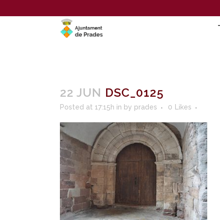
22 JUN
DSC_0125
Posted at 17:15h
in
by
prades
0
Likes