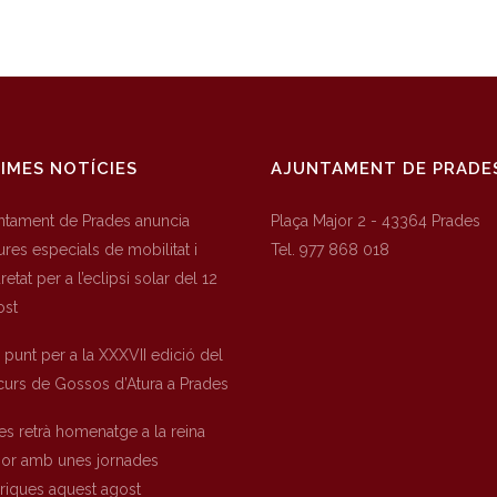
IMES NOTÍCIES
AJUNTAMENT DE PRADE
untament de Prades anuncia
Plaça Major 2 - 43364 Prades
res especials de mobilitat i
Tel. 977 868 018
etat per a l’eclipsi solar del 12
ost
a punt per a la XXXVII edició del
urs de Gossos d’Atura a Prades
es retrà homenatge a la reina
nor amb unes jornades
òriques aquest agost