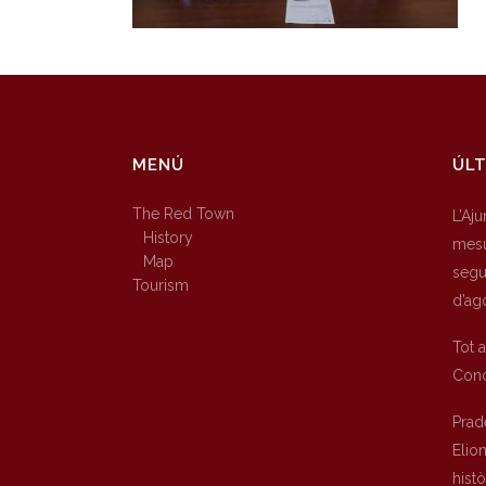
MENÚ
ÚLT
The Red Town
L’Aj
History
mesu
Map
segur
Tourism
d’ag
Tot 
Conc
Prad
Elio
hist