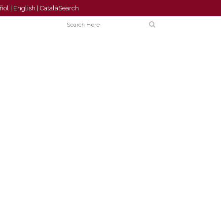
ñol
|
English
|
Català
Search