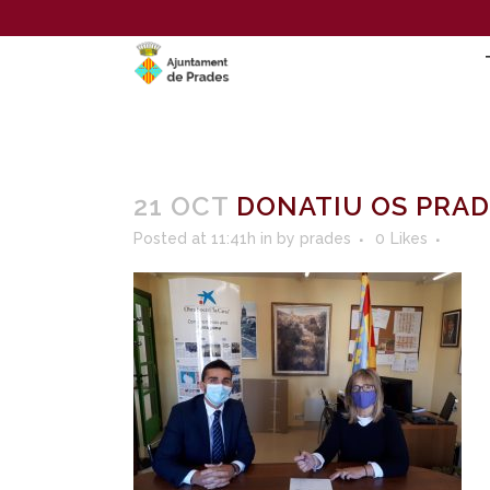
21 OCT
DONATIU OS PRAD
Posted at 11:41h
in
by
prades
0
Likes