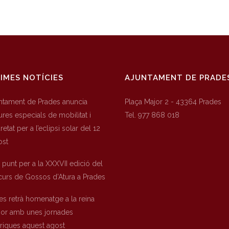
IMES NOTÍCIES
AJUNTAMENT DE PRADE
untament de Prades anuncia
Plaça Major 2 - 43364 Prades
res especials de mobilitat i
Tel. 977 868 018
etat per a l’eclipsi solar del 12
ost
a punt per a la XXXVII edició del
urs de Gossos d’Atura a Prades
es retrà homenatge a la reina
nor amb unes jornades
òriques aquest agost