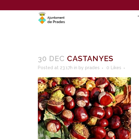
30 DEC
CASTANYES
Posted at 23:17h
in
by
prades
0
Likes