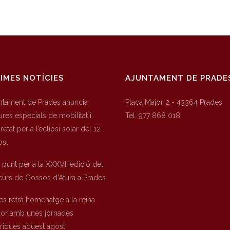
IMES NOTÍCIES
AJUNTAMENT DE PRADE
untament de Prades anuncia
Plaça Major 2 - 43364 Prades
res especials de mobilitat i
Tel. 977 868 018
etat per a l’eclipsi solar del 12
ost
a punt per a la XXXVII edició del
urs de Gossos d’Atura a Prades
es retrà homenatge a la reina
nor amb unes jornades
òriques aquest agost