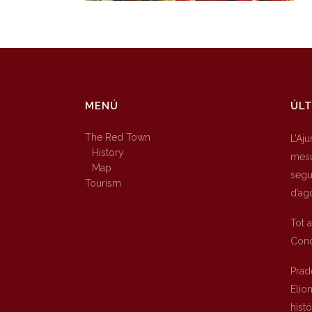
MENÚ
ÚLT
The Red Town
L’Aj
History
mesu
Map
segur
Tourism
d’ag
Tot 
Conc
Prad
Elio
hist