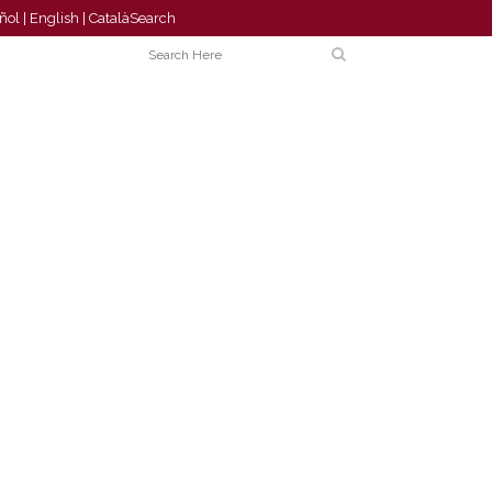
ñol
|
English
|
Català
Search