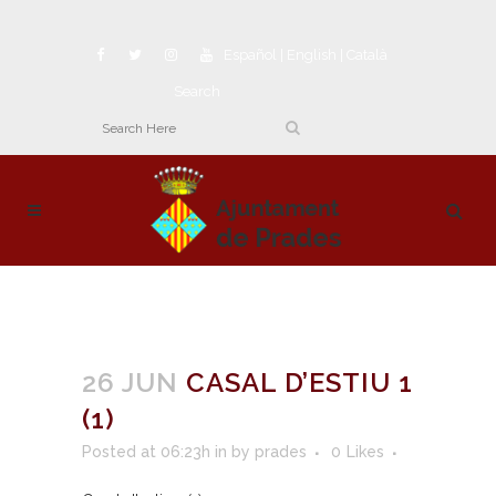
Español
|
English
|
Català
Search
26 JUN
CASAL D’ESTIU 1
(1)
Posted at 06:23h
in
by
prades
0
Likes