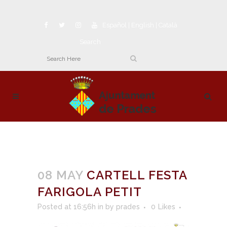
Español
|
English
|
Català
Search
08 MAY
CARTELL FESTA
FARIGOLA PETIT
Posted at 16:56h
in
by
prades
0
Likes