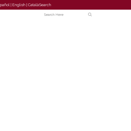
pañol
|
English
|
Català
Search