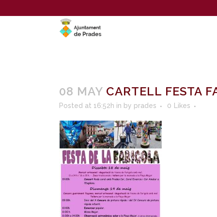
08 MAY
CARTELL FESTA F
Posted at 16:52h
in
by
prades
0
Likes