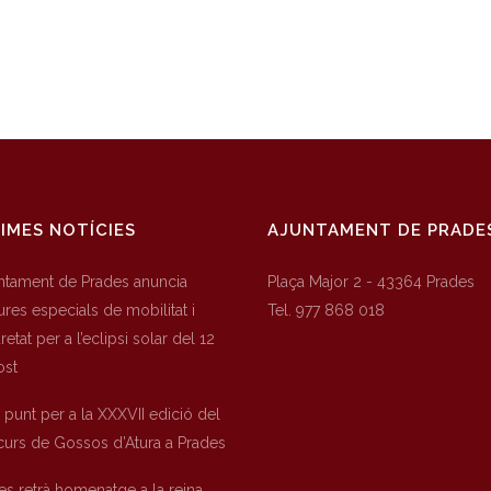
IMES NOTÍCIES
AJUNTAMENT DE PRADE
untament de Prades anuncia
Plaça Major 2 - 43364 Prades
res especials de mobilitat i
Tel. 977 868 018
etat per a l’eclipsi solar del 12
ost
a punt per a la XXXVII edició del
urs de Gossos d’Atura a Prades
es retrà homenatge a la reina