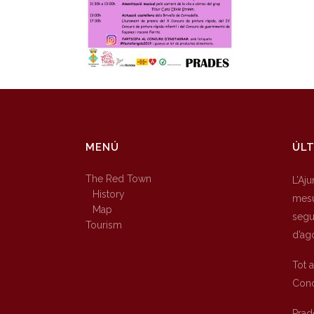
MENÚ
ÚLT
The Red Town
L’Aj
History
mesu
Map
segur
Tourism
d’ag
Tot 
Conc
Prad