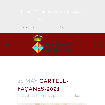
Español
|
English
|
Català
Search
21 MAY
CARTELL-
FAÇANES-2021
Posted at 16:37h
in
by
prades
0
Likes