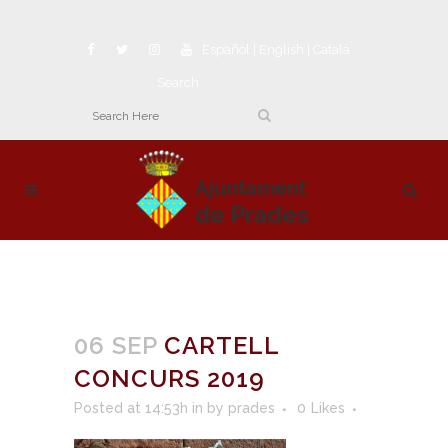
Español
|
English
|
Català
Search
06 SEP
CARTELL
CONCURS 2019
Posted at 14:53h
in
by
prades
0
Likes