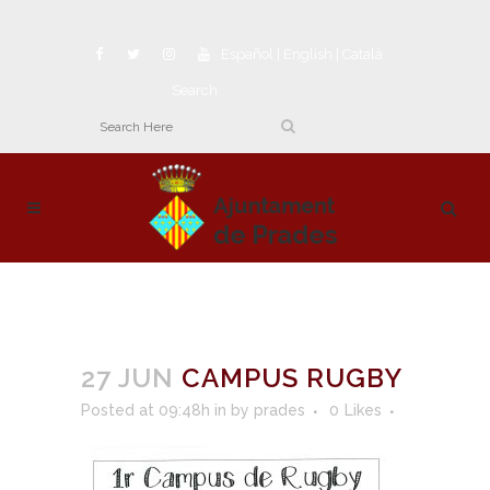
Español
|
English
|
Català
Search
27 JUN
CAMPUS RUGBY
Posted at 09:48h
in
by
prades
0
Likes