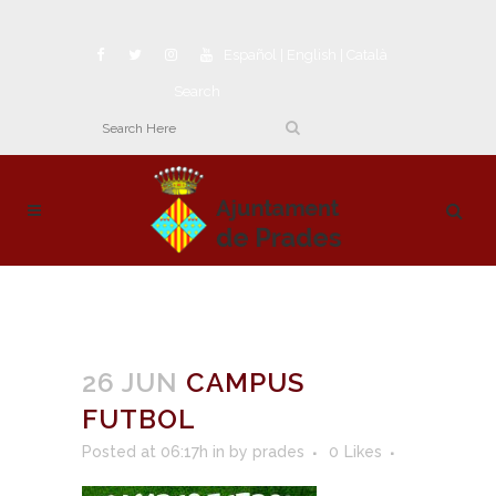
Español
|
English
|
Català
Search
26 JUN
CAMPUS
FUTBOL
Posted at 06:17h
in
by
prades
0
Likes