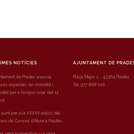
IMES NOTÍCIES
AJUNTAMENT DE PRADE
untament de Prades anuncia
Plaça Major 2 - 43364 Prades
res especials de mobilitat i
Tel. 977 868 018
etat per a l’eclipsi solar del 12
ost
a punt per a la XXXVII edició del
urs de Gossos d’Atura a Prades
es retrà homenatge a la reina