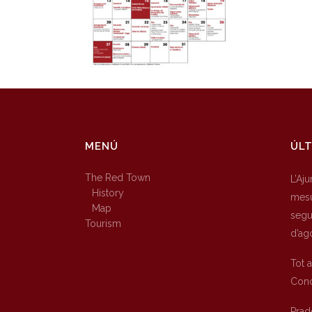
MENÚ
ÚLT
The Red Town
L’Aj
History
mesu
Map
segur
Tourism
d’ag
Tot 
Conc
Prad