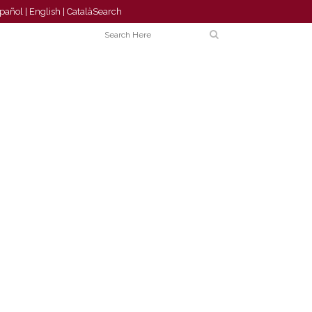
pañol
|
English
|
Català
Search