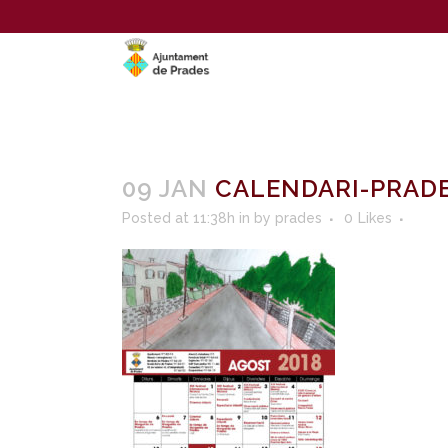
09 JAN
CALENDARI-PRADE
Posted at 11:38h
in
by
prades
0
Likes