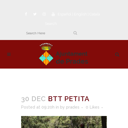
Español
|
English
|
Català
Search
30 DEC
BTT PETITA
Posted at 09:20h
in
by
prades
0
Likes