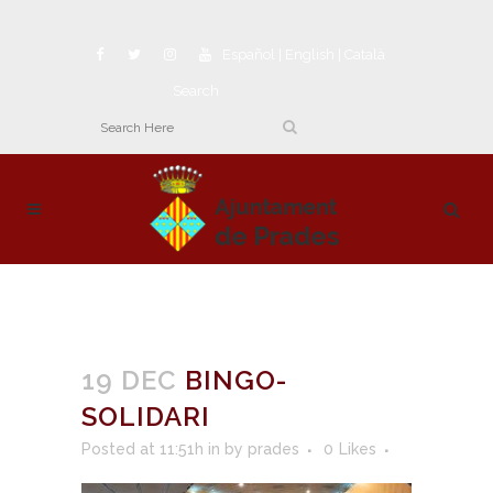
Español
|
English
|
Català
Search
19 DEC
BINGO-
SOLIDARI
Posted at 11:51h
in
by
prades
0
Likes