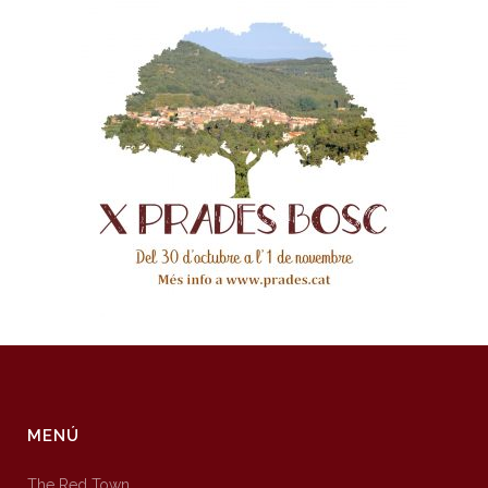
MENÚ
The Red Town