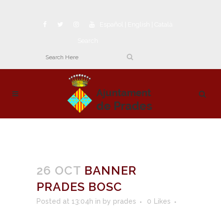
Español
|
English
|
Català
Search
26 OCT
BANNER
PRADES BOSC
Posted at 13:04h
in
by
prades
0
Likes