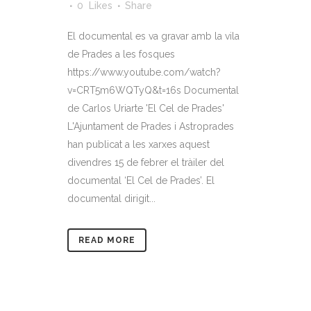
0
Likes
Share
El documental es va gravar amb la vila
de Prades a les fosques
https://www.youtube.com/watch?
v=CRT5m6WQTyQ&t=16s Documental
de Carlos Uriarte 'El Cel de Prades'
L'Ajuntament de Prades i Astroprades
han publicat a les xarxes aquest
divendres 15 de febrer el tràiler del
documental ‘El Cel de Prades’. El
documental dirigit...
READ MORE