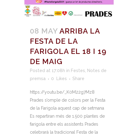
08 MAY
ARRIBA LA
FESTA DE LA
FARIGOLA EL 18 I 19
DE MAIG
Posted at 17:08h
in
Festes
,
Notes de
premsa
0
Likes
Share
https://youtu.be/_K0M22g7Mz8
Prades s’omple de colors per la Festa
de la Farigola aquest cap de setmana
Es repartiran més de 1.500 plantes de
farigola entre els assistents Prades
celebrarà la tradicional Festa de la