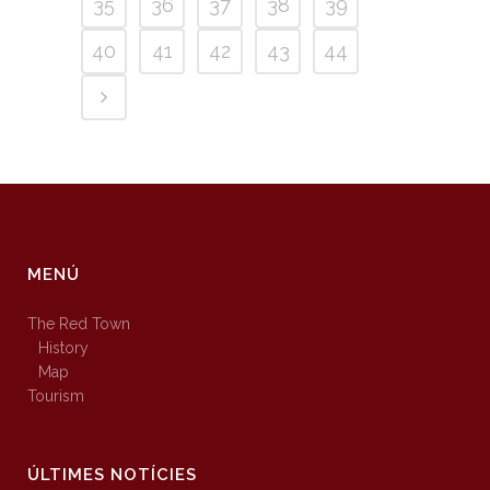
35
36
37
38
39
40
41
42
43
44
MENÚ
The Red Town
History
Map
Tourism
ÚLTIMES NOTÍCIES