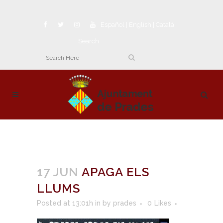
Español
|
English
|
Català
Search
17 JUN
APAGA ELS
LLUMS
Posted at 13:01h
in
by
prades
0
Likes