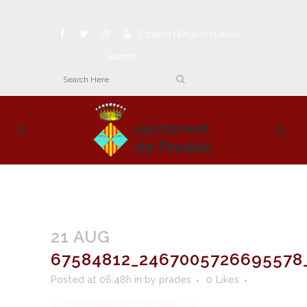
Español
|
English
|
Català
Search
21 AUG
67584812_2467005726695578
Posted at 06:48h
in
by
prades
0
Likes