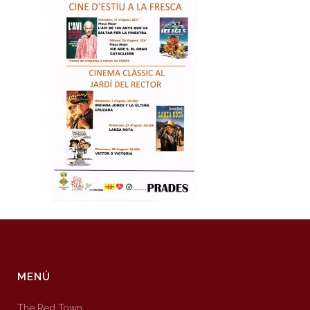
MENÚ
The Red Town