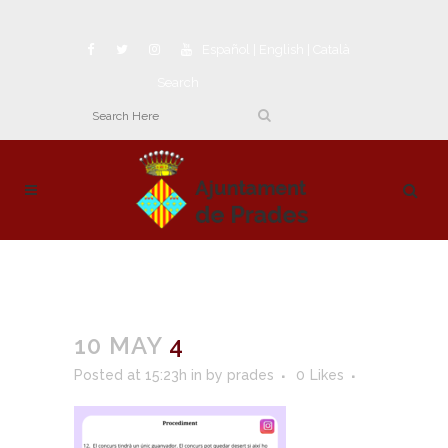
Español
|
English
|
Català
Search
10 MAY
4
Posted at 15:23h
in
by
prades
0
Likes