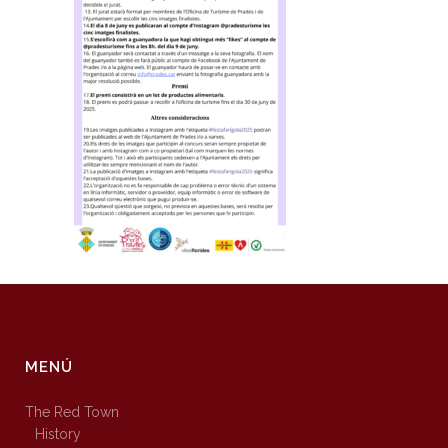
MENÚ
The Red Town
History