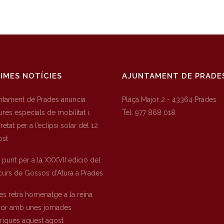
IMES NOTÍCIES
AJUNTAMENT DE PRADE
untament de Prades anuncia
Plaça Major 2 - 43364 Prades
res especials de mobilitat i
Tel. 977 868 018
etat per a l’eclipsi solar del 12
ost
a punt per a la XXXVII edició del
urs de Gossos d’Atura a Prades
es retrà homenatge a la reina
nor amb unes jornades
òriques aquest agost