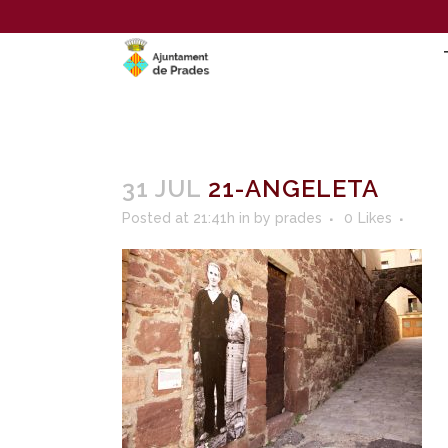
31 JUL
21-ANGELETA
Posted at 21:41h
in
by
prades
0
Likes