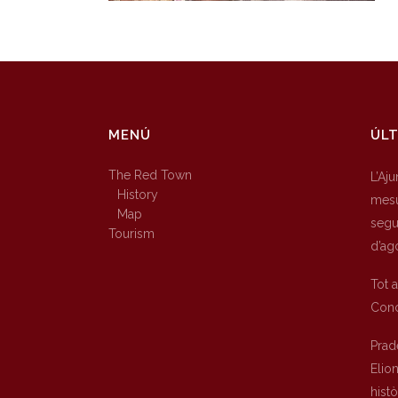
MENÚ
ÚLT
The Red Town
L’Aj
History
mesu
Map
segur
Tourism
d’ag
Tot 
Conc
Prad
Elio
hist