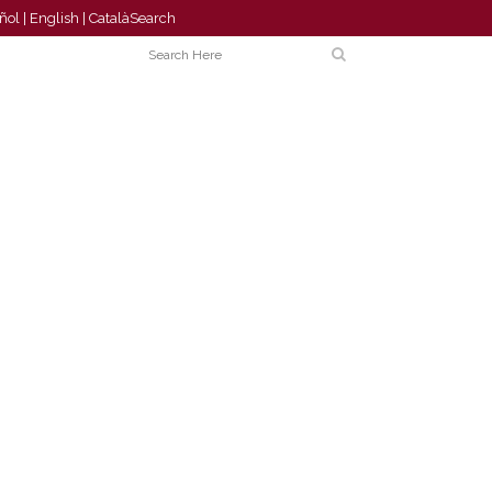
ñol
|
English
|
Català
Search