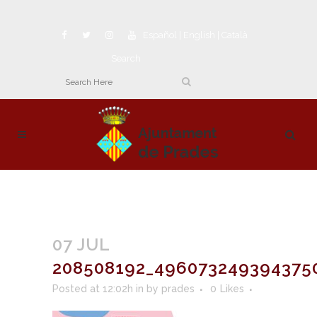
Español
|
English
|
Català
Search
07 JUL
208508192_496073249394375
Posted at 12:02h
in
by
prades
0
Likes