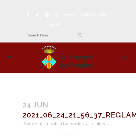
Español
|
English
|
Català
Search
24 JUN
2021_06_24_21_56_37_REGL
Posted at 21:00h
in
by
prades
0
Likes