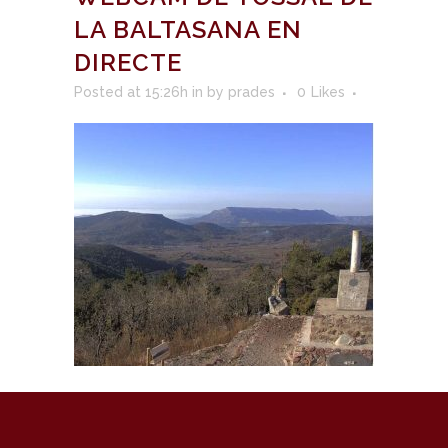
LA BALTASANA EN
DIRECTE
Posted at 15:26h
in
by
prades
0
Likes