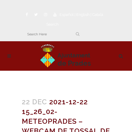
Español
|
English
|
Català
Search
22 DEC
2021-12-22
15_26_02-
METEOPRADES –
WEBCAM DE TOSSAL DE