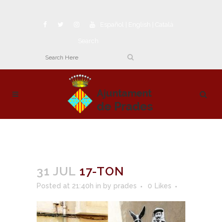
Español
|
English
|
Català
Search
31 JUL
17-TON
Posted at 21:40h
in
by
prades
0
Likes