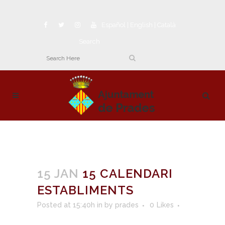
Español
|
English
|
Català
Search
15 JAN
15 CALENDARI
ESTABLIMENTS
Posted at 15:40h
in
by
prades
0
Likes