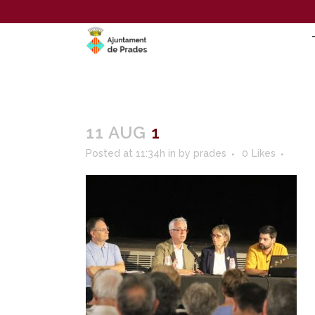
11 AUG
1
Posted at 11:34h
in
by
prades
0
Likes