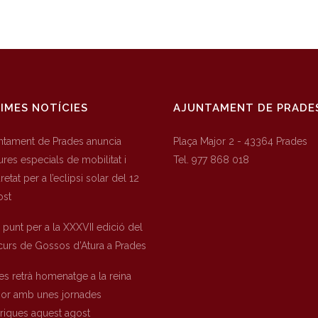
IMES NOTÍCIES
AJUNTAMENT DE PRADE
untament de Prades anuncia
Plaça Major 2 - 43364 Prades
res especials de mobilitat i
Tel. 977 868 018
etat per a l’eclipsi solar del 12
ost
a punt per a la XXXVII edició del
urs de Gossos d’Atura a Prades
es retrà homenatge a la reina
nor amb unes jornades
òriques aquest agost