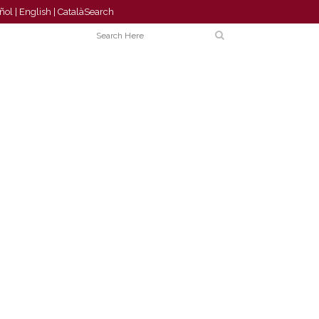
ñol
|
English
|
Català
Search