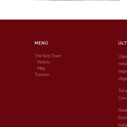
MENÚ
ÚLT
The Red Town
L’Aj
History
mesu
Map
segur
Tourism
d’ag
Tot 
Conc
Prad
Elio
hist