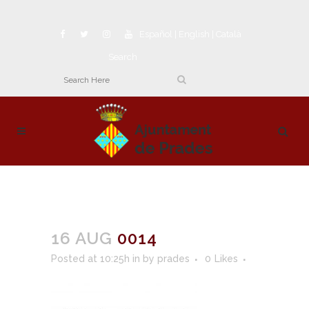
Español
|
English
|
Català
Search
16 AUG
0014
Posted at 10:25h
in
by
prades
0
Likes