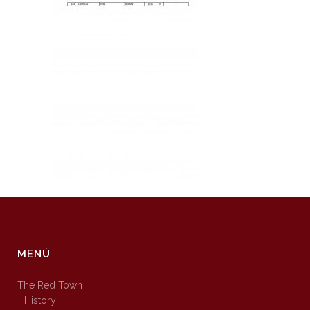
MENÚ
The Red Town
History