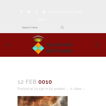
Español
|
English
|
Català
Search
12 FEB
0010
Posted at 10:19h
in
by
prades
0
Likes