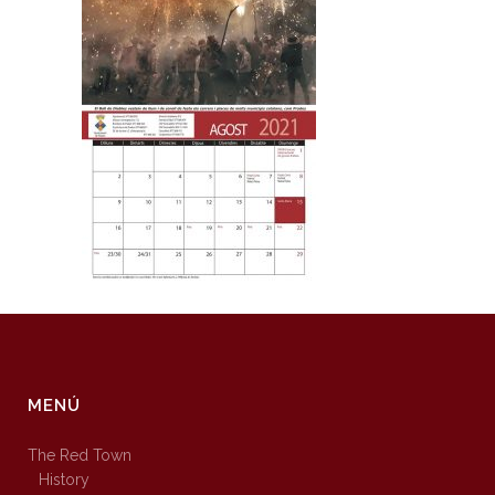
MENÚ
The Red Town
History