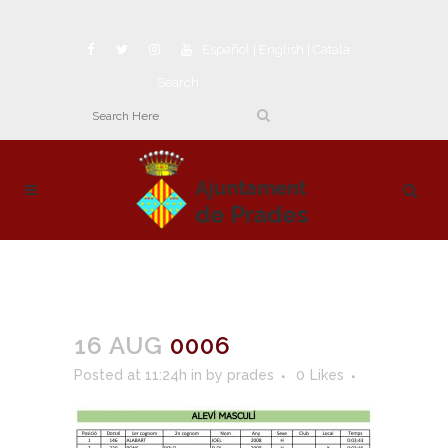
Español
|
English
|
Català
Search
16 AUG
0006
Posted at 11:24h
in
by
prades
0
Likes