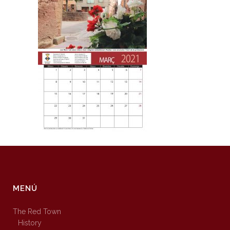
MENÚ
The Red Town
History