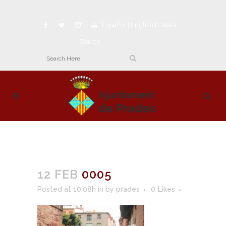
Español
|
English
|
Català
Search
12 FEB
0005
Posted at 10:08h
in
by
prades
0
Likes