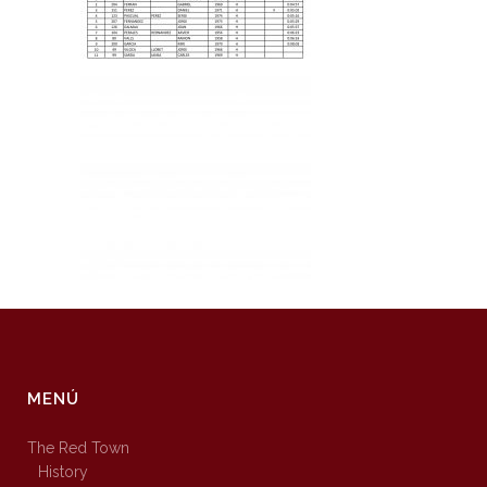
MENÚ
The Red Town
History