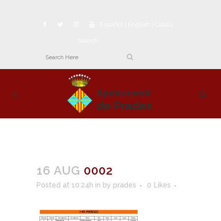
Español
|
English
|
Català
Search
16 AUG
0002
Posted at 10:24h
in
by
prades
0
Likes